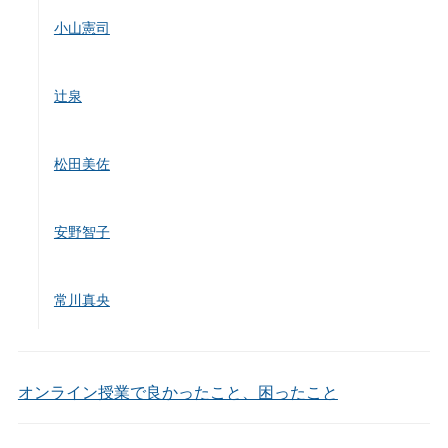
小山憲司
辻泉
松田美佐
安野智子
常川真央
オンライン授業で良かったこと、困ったこと