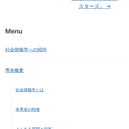
o
スターズ』
→
o
k
Menu
社会情報学への招待
専攻概要
社会情報学とは
本専攻の特徴
よくある質問と回答