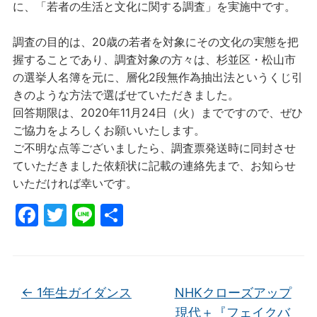
に、「若者の生活と文化に関する調査」を実施中です。
調査の目的は、20歳の若者を対象にその文化の実態を把
握することであり、調査対象の方々は、杉並区・松山市
の選挙人名簿を元に、層化2段無作為抽出法というくじ引
きのような方法で選ばせていただきました。
回答期限は、2020年11月24日（火）までですので、ぜひ
ご協力をよろしくお願いいたします。
ご不明な点等ございましたら、調査票発送時に同封させ
ていただきました依頼状に記載の連絡先まで、お知らせ
いただければ幸いです。
F
T
Li
共
a
w
n
有
c
itt
e
e
er
←
1年生ガイダンス
NHKクローズアップ
b
現代＋『フェイクバ