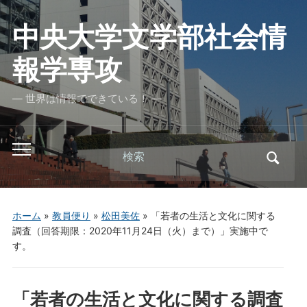
中央大学文学部社会情
報学専攻
― 世界は情報でできている！ ―
Search
Toggle
for:
mobile
menu
ホーム
»
教員便り
»
松田美佐
»
「若者の生活と文化に関する
調査（回答期限：2020年11月24日（火）まで）」実施中で
す。
「若者の生活と文化に関する調査