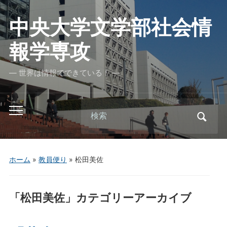
中央大学文学部社会情
報学専攻
― 世界は情報でできている！ ―
Search
Toggle
for:
mobile
menu
ホーム
»
教員便り
» 松田美佐
「
松田美佐
」カテゴリーアーカイブ