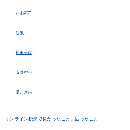
小山憲司
辻泉
松田美佐
安野智子
常川真央
オンライン授業で良かったこと、困ったこと