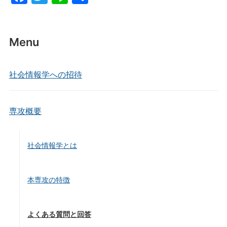
a
w
n
有
c
itt
e
e
er
Menu
b
o
社会情報学への招待
o
k
専攻概要
社会情報学とは
本専攻の特徴
よくある質問と回答