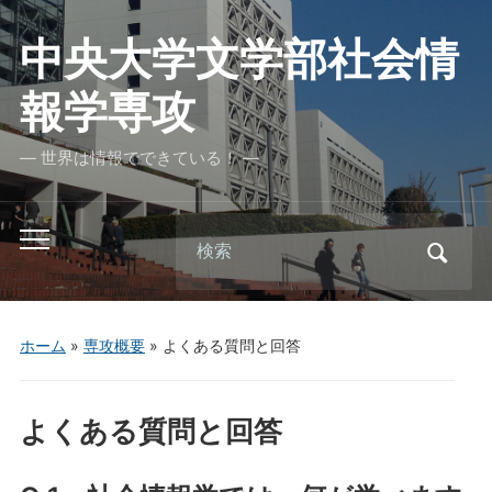
中央大学文学部社会情
報学専攻
― 世界は情報でできている！ ―
Search
Toggle
for:
mobile
menu
ホーム
»
専攻概要
»
よくある質問と回答
よくある質問と回答