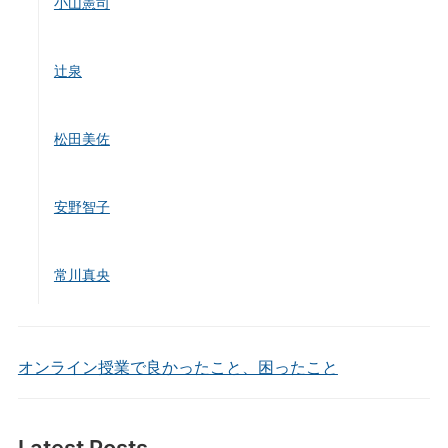
小山憲司
辻泉
松田美佐
安野智子
常川真央
オンライン授業で良かったこと、困ったこと