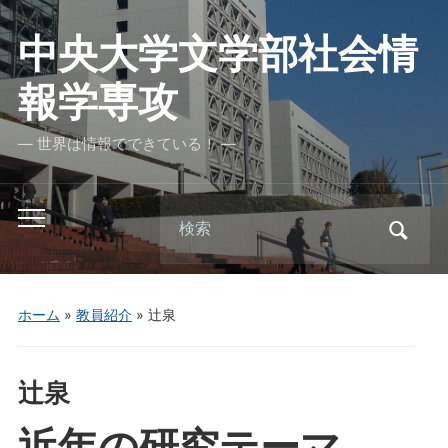
中央大学文学部社会情
報学専攻
― 世界は情報でできている！ ―
Search
Toggle
for:
mobile
menu
ホーム
»
教員紹介
»
辻泉
辻泉
近年の研究テーマ