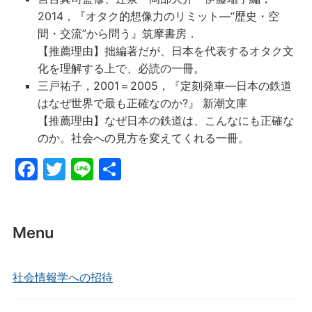
2014，『オタク的想像力のリミット―“歴史・空
間・交流”から問う』筑摩書房．
【推薦理由】拙編著だが、日本を代表するオタク文
化を理解する上で、必読の一冊。
三戸祐子，2001＝2005，『定刻発車―日本の鉄道
はなぜ世界で最も正確なのか?』 新潮文庫
【推薦理由】なぜ日本の鉄道は、こんなにも正確な
のか。社会への見方を変えてくれる一冊。
F
T
Li
共
a
w
n
有
c
itt
e
e
er
Menu
b
o
社会情報学への招待
o