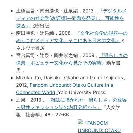
土橋臣吾・南田勝也・辻泉編，2013，
『デジタルメ
ディアの社会学[改訂版]―問題を発見し、可能性を
探る』
北樹出版．
南田勝也・辻泉編，2008，
『文化社会学の視座―の
めりこむメディア文化、そこにある日常の文化』
ミ
ネルヴァ書房
宮台真司・辻泉・岡井崇之編，2009，
『男らしさの
快楽―ポピュラー文化から見たその実態』
勁草書
房．
Mizuko, Ito, Daisuke, Okabe and Izumi Tsuji eds.,
2012,
Fandom Unbound: Otaku Culture in a
Connected World,
Yale University Press.
辻泉，2013，
「雑誌に描かれた「男らしさ」の変容
－男性ファッション誌の内容分析から」
『人文学
報 社会学』48：27-66．