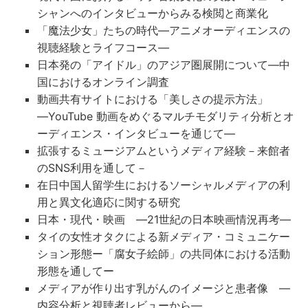
シャンへのインタビューからみる検閲と商業化
「魔法少女」たちの時代―アニメオーディエンスの
視聴経験とライフコース―
日本発の「アイドル」のアジア圏展開について―中
国におけるオンライン調査
動画共有サイトにおける「美しさの提示方法」
―YouTube 動画をめぐるマルチモダリティ分析とオ
ーディエンス・インタビューを通じて―
拡張するミュージアムというメディア経験－来館者
のSNS利用を通して－
在日中国人留学生におけるソーシャルメディアの利
用と異文化適応に関する研究
日本・現代・映画 ―21世紀の日本映画情況再考―
タイの女性オタクによる新メディア・コミュニケー
ション形態ー「腐女子絵師」の共同体における活動
形態を通してー
メディアが作り出す乳がんのイメージと患者像 ―
内容分析と視聴者レビューから―