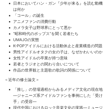
日本においてハン・ガン『少年が来る』を読む動機
は何か
「コール」の誕生
アニメファンの消費行動
カメラ女子は野球界にとって悪か
“昭和時代のポップス”を聞く若者たち
UMAJOの実態
K-POPアイドルにおける活動休止と産業構造の問題
男性アイドルオタクの女の子は、なぜかわいいのか
⼥性アイドルの卒業が持つ意味
若者とラジオとの関わり合いについて
作品の世界観と主題歌の歌詞の関係について
＜近年の修士論文＞
「推し」の登場過程からみるメディア文化の現在地
―ジャニーズ系アイドルファンを事例にした「受け
手」の受容―
現代中国におけるロック音楽文化の実践―ミュージ