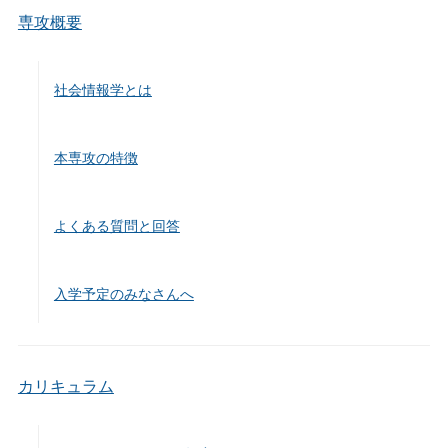
k
専攻概要
社会情報学とは
本専攻の特徴
よくある質問と回答
入学予定のみなさんへ
カリキュラム