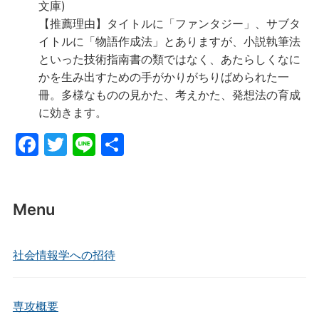
文庫)
【推薦理由】タイトルに「ファンタジー」、サブタ
イトルに「物語作成法」とありますが、小説執筆法
といった技術指南書の類ではなく、あたらしくなに
かを生み出すための手がかりがちりばめられた一
冊。多様なものの見かた、考えかた、発想法の育成
に効きます。
F
T
Li
共
a
w
n
有
c
itt
e
e
er
Menu
b
o
社会情報学への招待
o
k
専攻概要