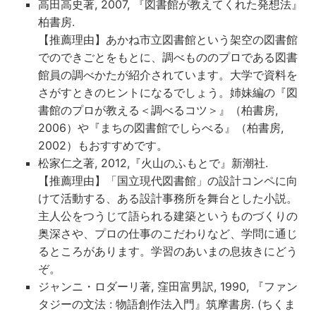
高田高史著, 2007, 『図書館が教えてくれた発想法』
柏書房.
【推薦理由】あかね市立図書館という架空の図書館
でのできごとをもとに、調べもののプロである図書
館員の調べかたが紹介されています。大学で資料を
さがすときのヒントになるでしょう。姉妹編の『図
書館のプロが教える＜調べるコツ＞』（柏書房,
2006）や『まちの図書館でしらべる』（柏書房,
2002）もおすすめです。
松家仁之著, 2012,『火山のふもとで』新潮社.
【推薦理由】「国立現代図書館」の設計コンペに向
けて活動する、ある設計事務所を舞台とした小説。
主人公をつうじて語られる建築というものづくりの
奥深さや、プロの仕事のこだわりなど、学問に通じ
るところがあります。学習のあいまの息抜きにどう
ぞ。
ジャンニ・ロダーリ著, 窪田富男訳, 1990, 『ファン
タジーの文法 : 物語創作法入門』筑摩書房. (ちくま