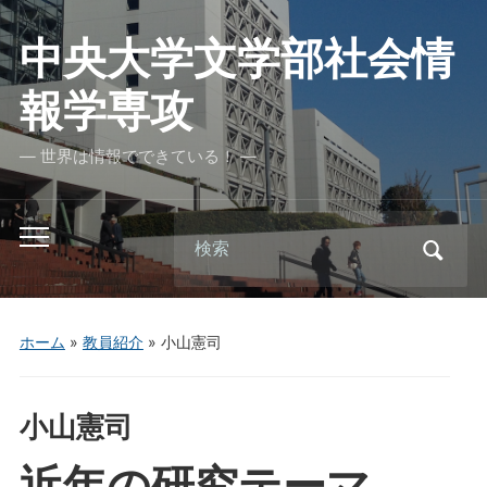
中央大学文学部社会情
報学専攻
― 世界は情報でできている！ ―
Search
Toggle
for:
mobile
menu
ホーム
»
教員紹介
»
小山憲司
小山憲司
近年の研究テーマ