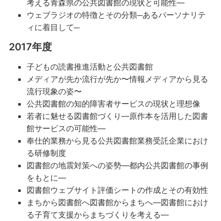
考える青森県の公共図書館の現状と可能性―
ウェブラジオの特徴とその分類─あるパーソナリテ
ィに着目して─
2017年度
子どもの読書推進活動と公共図書館
メディアが先か流行が先か〜情報メディアから見る
流行現象の姿〜
公共図書館の知的障害者サービスの現状と理想像
若者に魅せる図書館づくり―原作本を活用した図書
館サービスの可能性―
奉仕的業務から見る公共図書館業務受託企業におけ
る研修制度
図書館の地震対策への姿勢―都内公共図書館の事例
をもとに―
図書館ウェブサイト評価シートの作成とその有効性
まちから図書館へ図書館からまちへ―図書館におけ
る子育て支援からまちづくりを考える―