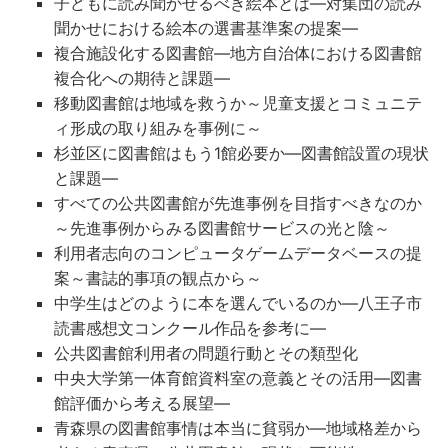
子どもに読み聞かせるべき絵本とは―対集団の読み
聞かせにおける絵本の選書基準案の提案―
複合施設化する図書館―地方自治体における図書館
複合化への期待と課題―
移動図書館は地域を救うか～児童支援とコミュニテ
ィ形成の取り組みを事例に～
杉並区に図書館はもう1館必要か―図書館設置の現状
と課題―
すべての公共図書館が先進事例を目指すべきなのか
～先進事例からみる図書館サービスの光と陰～
利用者志向のコンピュータゲームデータベースの提
案～書誌的事項の観点から～
中学生はどのように本を選んでいるのか―八王子市
読書感想文コンクール作品を参考に―
公共図書館利用者の問題行動とその類型化
中央大学第一体育館資料室の意義とその活用―図書
館評価から考える展望―
青森県の図書館事情は本当に貧弱か―地域格差から