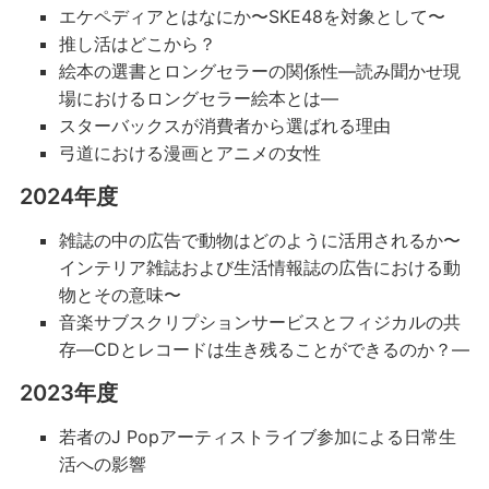
エケペディアとはなにか〜
SKE48を対象として〜
推し活はどこから？
絵本の選書とロングセラーの関係性―読み聞かせ現
場におけるロングセラー絵本とは―
スターバックスが消費者から選ばれる理由
弓道における漫画とアニメの女性
2024年度
雑誌の中の広告で動物はどのように活⽤されるか〜
インテリア雑誌および⽣活情報誌の広告における動
物とその意味〜
音楽サブスクリプションサービスとフィジカルの共
存―
CDとレコードは生き残ることができるのか？―
2023年度
若者のJ Popアーティストライブ参加による日常生
活への影響