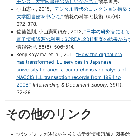
モンズ : 大学図書館の新しいかたち』
勁草書房.
小山憲司, 2015,
“デジタル時代のコレクション構築 :
大学図書館を中心に,”
情報の科学と技術, 65(9):
372-378.
佐藤義則, 小山憲司ほか, 2013,
“日本の研究者による
電子情報資源の利用 : SCREAL2011調査の結果から,”
情報管理, 56(8): 506-514.
Kenji Koyama et. al., 2011,
“How the digital era
has transformed ILL services in Japanese
university libraries: a comprehensive analysis of
NACSIS-ILL transaction records from 1994 to
2008,”
Interlending & Document Supply
, 39(1),
32-39.
その他のリンク
“パンデミック時代から考える学術情報流通と図書館