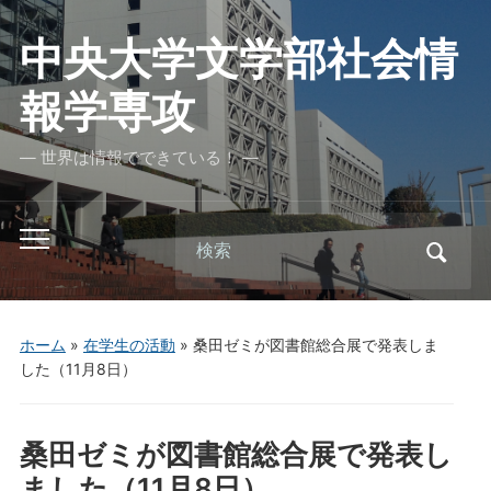
中央大学文学部社会情
報学専攻
― 世界は情報でできている！ ―
Search
Toggle
for:
mobile
menu
ホーム
»
在学生の活動
»
桑田ゼミが図書館総合展で発表しま
した（11月8日）
桑田ゼミが図書館総合展で発表し
ました（11月8日）