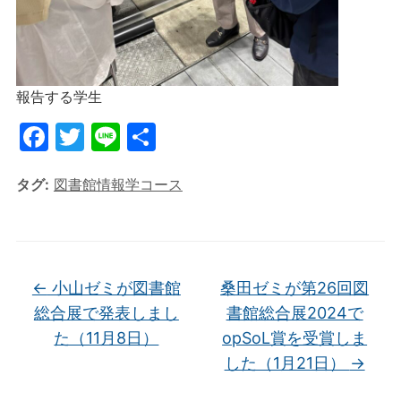
報告する学生
F
T
Li
共
a
w
n
有
タグ:
図書館情報学コース
c
itt
e
e
er
b
o
←
小山ゼミが図書館
桑田ゼミが第26回図
o
総合展で発表しまし
書館総合展2024で
k
た（11月8日）
opSoL賞を受賞しま
した（1月21日）
→