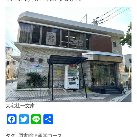
大宅壮一文庫
F
T
Li
共
a
w
n
有
タグ:
図書館情報学コース