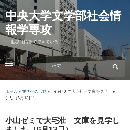
中央大学文学部社会情
報学専攻
― 世界は情報でできている！ ―
Search
Toggle
for:
mobile
menu
ホーム
»
在学生の活動
»
小山ゼミで大宅壮一文庫を見学しま
した（6月13日）
小山ゼミで大宅壮一文庫を見学し
ました（6月13日）