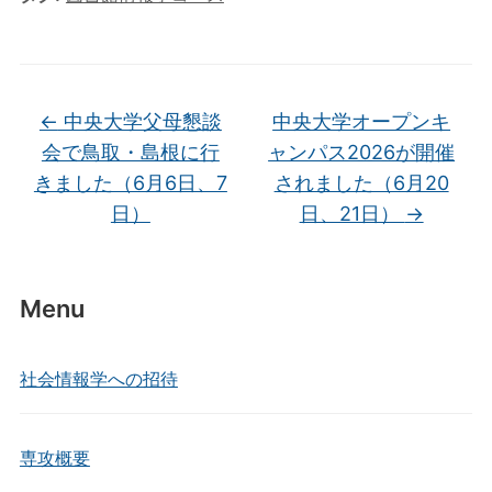
c
itt
e
e
er
b
o
←
中央大学父母懇談
中央大学オープンキ
o
会で鳥取・島根に行
ャンパス2026が開催
k
きました（6月6日、7
されました（6月20
日）
日、21日）
→
Menu
社会情報学への招待
専攻概要