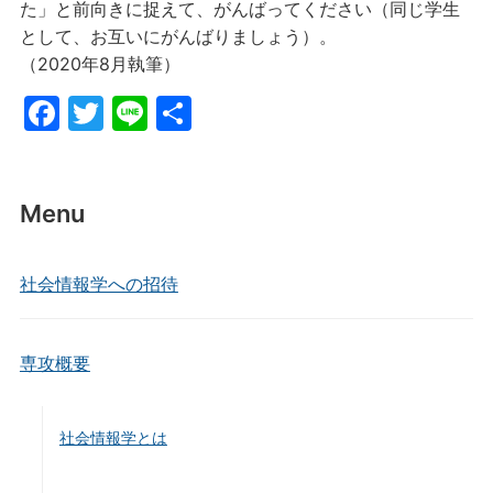
た」と前向きに捉えて、がんばってください（同じ学生
として、お互いにがんばりましょう）。
（2020年8月執筆）
F
T
Li
共
a
w
n
有
c
itt
e
e
er
Menu
b
o
社会情報学への招待
o
k
専攻概要
社会情報学とは