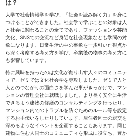
は？
大学で社会情報学を学び、「社会を読み解く力」を身に
つけることができました。社会学で学ぶことの対象は人
と社会に関わることの全てであり、ファッションや芸能
文化、SNSでの交流など身近な社会現象なども学問の対
象になります。日常生活の中の事象を一歩引いた視点か
ら深く考察する考え方を学び、卒業後の物事の考え方に
も影響しています。
特に興味を持ったのは文化が創り出す人々のコミュニテ
ィで、ゼミでは文化社会学を専攻しました。ゼミで人と
人とのつながりの面白さを学んだ事がきっかけで、マン
ションの管理会社に就職しました。より長く安全に生活
できるよう建物の修繕のコンサルティングを行ったり、
マンション内でのトラブルを防ぐためのルール等を設定
するお手伝いをしたりしています。居住者同士の親交を
深めるようなイベントを企画することもあります。同じ
建物に住む人同士のコミュニティを形成に役立ち、豊か