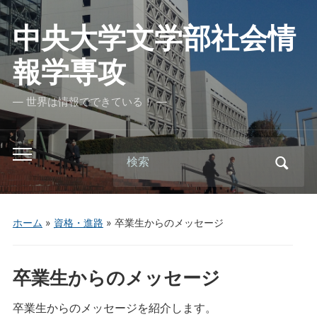
中央大学文学部社会情
報学専攻
― 世界は情報でできている！ ―
Search
Toggle
for:
mobile
menu
ホーム
»
資格・進路
»
卒業生からのメッセージ
卒業生からのメッセージ
卒業生からのメッセージを紹介します。