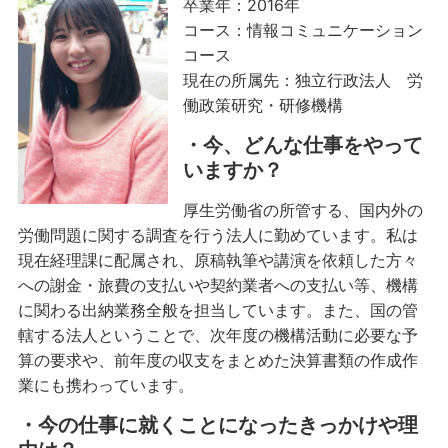
卒業年：2016年
コース：情報コミュニケーション
コース
現在の所属先：独立行政法人 労
働政策研究・研修機構
・今、どんな仕事をやって
いますか？
厚生労働省の所管する、国内外の
労働問題に関する調査を行う法人に勤めています。私は
現在経理課に配属され、原稿執筆や講演を依頼した方々
への謝金・旅費の支払いや契約業者への支払い等、機構
に関わる出納業務全般を担当しています。また、国の管
轄する法人ということで、次年度の機構活動に必要な予
算の要求や、前年度の収支をまとめた決算書類の作成作
業にも携わっています。
・今の仕事に就くことになったきっかけや理