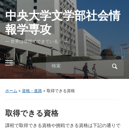
中央大学文学部社会情
報学専攻
― 世界は情報でできている！ ―
Search
Toggle
for:
mobile
menu
ホーム
»
資格・進路
»
取得できる資格
取得できる資格
課程で取得できる資格や挑戦できる資格は下記の通りで