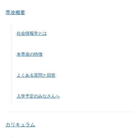
o
k
専攻概要
社会情報学とは
本専攻の特徴
よくある質問と回答
入学予定のみなさんへ
カリキュラム