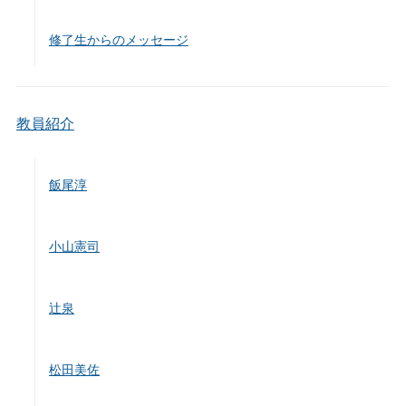
修了生からのメッセージ
教員紹介
飯尾淳
小山憲司
辻泉
松田美佐