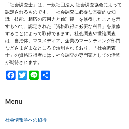
「社会調査士」は、一般社団法人 社会調査協会によって
認定されるものです。「社会調査に必要な基礎的な知
識・技能、相応の応用力と倫理観」を修得したことを示
すもので、認定された「資格取得に必要な科目」を履修
することによって取得できます。社会調査や世論調査
は、自治体、マスメディア、企業のマーケティング部門
などさまざまなところで活用されており、「社会調査
士」の資格取得者には，社会調査の専門家としての活躍
が期待されます。
F
T
Li
共
a
w
n
有
c
itt
e
e
er
Menu
b
o
社会情報学への招待