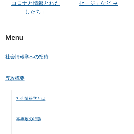
b
コロナと情報とわた
セージ」など
→
o
したち」
o
k
Menu
社会情報学への招待
専攻概要
社会情報学とは
本専攻の特徴