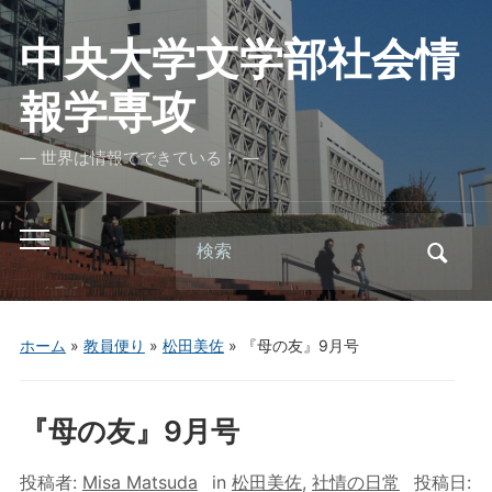
中央大学文学部社会情
報学専攻
― 世界は情報でできている！ ―
Search
Toggle
for:
mobile
menu
ホーム
»
教員便り
»
松田美佐
»
『母の友』9月号
『母の友』9月号
投稿者:
Misa Matsuda
in
松田美佐
,
社情の日常
投稿日: