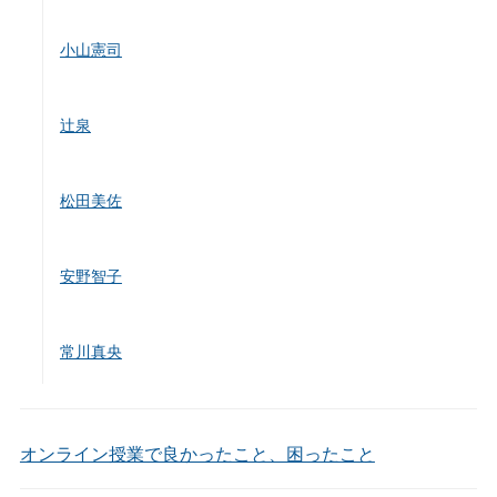
小山憲司
辻泉
松田美佐
安野智子
常川真央
オンライン授業で良かったこと、困ったこと