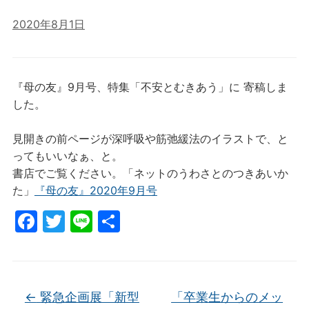
2020年8月1日
『母の友』9月号、特集「不安とむきあう」に 寄稿しま
した。
見開きの前ページが深呼吸や筋弛緩法のイラストで、と
ってもいいなぁ、と。
書店でご覧ください。「ネットのうわさとのつきあいか
た」
『母の友』2020年9月号
F
T
Li
共
a
w
n
有
c
itt
e
e
er
←
緊急企画展「新型
「卒業生からのメッ