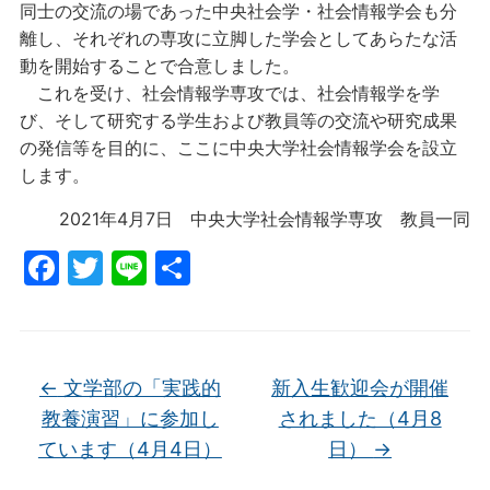
同士の交流の場であった中央社会学・社会情報学会も分
離し、それぞれの専攻に立脚した学会としてあらたな活
動を開始することで合意しました。
これを受け、社会情報学専攻では、社会情報学を学
び、そして研究する学生および教員等の交流や研究成果
の発信等を目的に、ここに中央大学社会情報学会を設立
します。
2021年4月7日 中央大学社会情報学専攻 教員一同
F
T
Li
共
a
w
n
有
c
itt
e
e
er
←
文学部の「実践的
新入生歓迎会が開催
b
教養演習」に参加し
されました（4月8
o
ています（4月4日）
日）
→
o