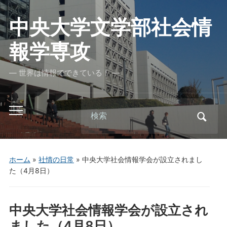
中央大学文学部社会情
報学専攻
― 世界は情報でできている！ ―
Search
Toggle
for:
mobile
menu
ホーム
»
社情の日常
»
中央大学社会情報学会が設立されまし
た（4月8日）
中央大学社会情報学会が設立され
ました（4月8日）